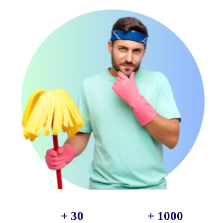
 +
30
 +
1000