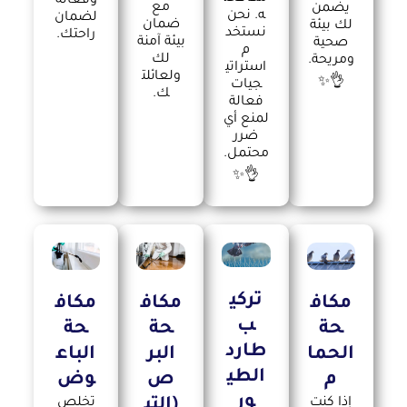
وفعالة
مع
يضمن
ه. نحن
لضمان
ضمان
لك بيئة
نستخد
راحتك.
بيئة آمنة
صحية
م
لك
ومريحة.
استراتي
ولعائلت
👌✨
جيات
ك.
فعالة
لمنع أي
ضرر
محتمل.
👌✨
تركي
مكاف
مكاف
مكاف
ب
حة
حة
حة
طارد
الحما
البر
الباع
الطي
م
ص
وض
ور
إذا كنت
(التي
تخلص