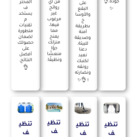
جودة.👌
من أي
المحتر
على
روائح
ف
✨
البقع
غير
يستخد
والأوسا
مرغوب
م
خ
فيها،
تقنيات
بطريقة
مما
متطورة
آمنة
يمنح
لضمان
وصديقة
منزلك
حصولك
للبيئة.
جوًا
على
دعنا
منعشًا
أفضل
نعيد
ونظيفًا.
النتائج.
لكنبك
رونقه
👌
ونضارته
! 👌✨
تنظي
تنظي
تنظي
تنظي
ف
ف
ف
ف