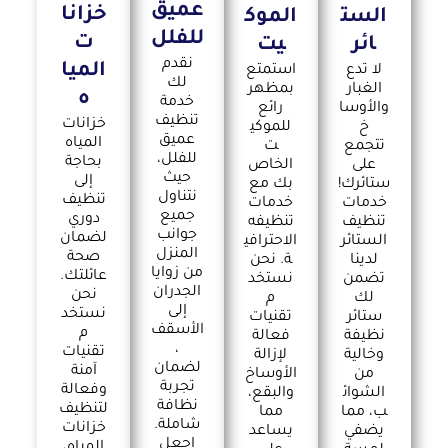
عميق
خزانا
الست
الموك
للفلل
ت
ائر
يت
نقدم
الميا
لا تدع
استمتع
لك
الغبار
بمظهر
ه
خدمة
والأوسا
رائع
تنظيف
خزانات
خ
للموكي
عميق
المياه
تتجمع
ت
للفلل،
بحاجة
على
الخاص
حيث
إلى
ستائرك!
بك مع
نتناول
تنظيف
خدمات
خدمات
جميع
دوري
تنظيف
تنظيفه
جوانب
لضمان
الستائر
الاحترافي
المنزل
صحة
لدينا
ة. نحن
من زوايا
عائلتك.
تضمن
نستخد
الجدران
نحن
لك
م
إلى
نستخد
ستائر
تقنيات
الأسقف
م
نظيفة
فعالة
،
تقنيات
وخالية
لإزالة
لضمان
آمنة
من
الأوساخ
تجربة
وفعالة
الشوائ
والبقع،
نظافة
لتنظيف
ب، مما
مما
شاملة.
خزانات
يضفي
يساعد
اجعل