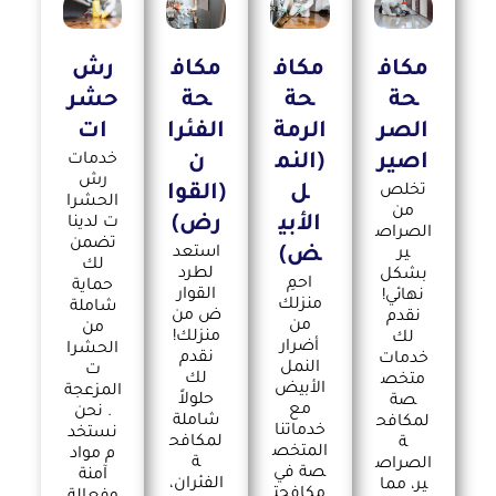
مكاف
مكاف
مكاف
رش
حة
حة
حة
حشر
الصر
الرمة
الفئرا
ات
اصير
(النم
ن
خدمات
رش
تخلص
ل
(القوا
الحشرا
من
الأبي
رض)
ت لدينا
الصراص
تضمن
ض)
استعد
ير
لك
لطرد
بشكل
احمِ
حماية
القوار
نهائي!
منزلك
شاملة
ض من
نقدم
من
من
منزلك!
لك
أضرار
الحشرا
نقدم
خدمات
النمل
ت
لك
متخص
الأبيض
المزعجة
حلولاً
صة
مع
. نحن
شاملة
لمكافح
خدماتنا
نستخد
لمكافح
ة
المتخص
م مواد
ة
الصراص
صة في
آمنة
الفئران،
ير، مما
مكافحت