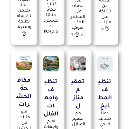
المياه،
لمسة
على
فيلتك
مما
من
الحفاظ
مكانًا
يضمن
الأناقة
على
مثاليًا
لك مياه
على
المظهر
للاسترخ
نظيفة
منزلك.
الجذاب
اء
وصحية.
لموكيت
👌✨
والراحة!
👌
ك.👌✨
مكاف
تنظي
تعقي
تنظي
حة
ف
م
ف
الحش
المط
مناز
واجه
رات
ابخ
ل
ات
احمِ
دعنا
مع
الفلل
منزلك
نساعد
تعقيم
امنح
من
ك في
المنازل،
واجهات
الحشرا