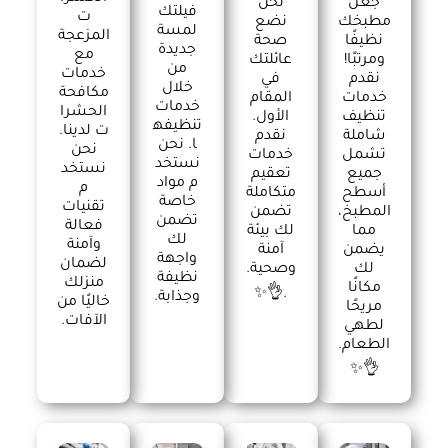
جعل
نحن
فيلتك
ت
مطبخك
نضع
لمسة
المزعجة
نظيفًا
صحة
جديدة
مع
ومرتبًا!
عائلتك
من
خدمات
نقدم
في
خلال
مكافحة
خدمات
المقام
خدمات
الحشرا
تنظيف
الأول.
تنظيفه
ت لدينا.
شاملة
نقدم
ا. نحن
نحن
تشمل
خدمات
نستخد
نستخد
جميع
تعقيم
م مواد
م
أسطح
متكاملة
خاصة
تقنيات
المطبخ،
تضمن
تضمن
فعالة
مما
لك بيئة
لك
وآمنة
يضمن
آمنة
واجهة
لضمان
لك
وصحية.
نظيفة
منزلك
مكانًا
.👌✨
وجذابة.
خاليًا من
مريحًا
الآفات.
لطهي
الطعام.
👌✨