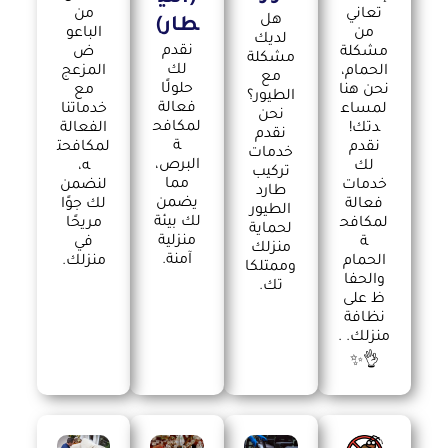
تعاني
من
هل
طار)
من
الباعو
لديك
نقدم
مشكلة
ض
مشكلة
لك
الحمام،
المزعج
مع
حلولًا
نحن هنا
مع
الطيور؟
فعالة
لمساع
خدماتنا
نحن
لمكافح
دتك!
الفعالة
نقدم
ة
نقدم
لمكافحت
خدمات
البرص،
لك
ه،
تركيب
مما
خدمات
لنضمن
طارد
يضمن
فعالة
لك جوًا
الطيور
لك بيئة
لمكافح
مريحًا
لحماية
منزلية
ة
في
منزلك
آمنة.
الحمام
منزلك.
وممتلكا
والحفا
تك.
ظ على
نظافة
منزلك. .
👌✨