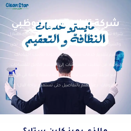
شركة تنظيف في ابوظبي
شركة تنظيف في أبوظبي تقدم لك حلول تنظيف احترافية للمنازل
والشركات، باستخدام أحدث التقنيات والمعدات المتطورة. نحن
نلتزم بتقديم خدمات تنظيف عالية الجودة تناسب احتياجاتك
اليومية، من تنظيف المفروشات إلى التعقيم الكامل للمساحات.
مع فريقنا المتمرس، نضمن لك بيئة نظيفة وآمنة في كل
الأوقات. دعنا نهتم بالتفاصيل حتى تستمتع براحة البال!