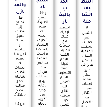
السج
التنظ
الكن
والمن
اد
يف
ب
ازل
وداعًا
الشا
بالبخ
للبقع
هل
ملة
ار
العنيدة!
تحتاج
نقدم
إلى
لا
استعد
لك
تنظيف
لإحياء
تشیلي
خدمة
عميق
كنبك
هم
تنظيف
لمنزلك
مع
حملات
السجاد
أو
خدمات
التنظيف
باستخدا
فيلتك؟
تنظيف
المتعبة
م أحدث
نحن هنا
الكنب
للمنزل
المعدا
لنقدم
بالبخار
بشكل
ت. نحن
لك
لدينا!
عام! في
نتأكد
خدمات
تقنية
كلین
من أن
تنظيف
التنظيف
ستار
سجادك
شاملة
بالبخار
بنقدم
يبدو
تجعل
تضمن
خدمات
وكأنه
منزلك
لك
متنوعة
جديد
ينضح
نتائج
للتنظي
مرة
بالنظاف
مذهلة،
ف
أخرى،
ة.
حيث
بافضل
ويخلو
فريقنا
تقضي