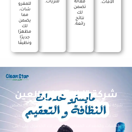
فعالة
للثريات.
الآفات.
للمفرو
تضمن
شات،
لك
مما
نتائج
يضمن
رائعة.
لك
مظهرًا
جديدًا
ونظيفًا
شركة تنظيف في العين
شركة تنظيف في العين تقدم لك خدمات تنظيف شاملة تضمن
لك بيئة صحية ونظيفة على مدار الساعة. باستخدام أحدث
التقنيات والمعدات المتطورة، نضمن لك الحصول على أعلى