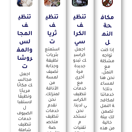
تنظي
تنظي
تنظي
مكاف
ف
ف
ف
حة
المجا
الكرا
ثريا
النم
لس
سي
ت
ل
والمف
اجعل
استمتع
إذا كنت
كراسي
بثريات
تواجه
روشا
ك تبدو
نظيفة
مشكلة
ت
جديدة
وجذابة
مع
مرة
تضيف
النمل،
اجعل
أخرى
لمسة
نحن هنا
مجالس
مع
من
لمساع
ك مكانًا
خدمات
الأناقة
دتك!
مريحًا
تنظيف
لمنزلك.
خدماتنا
ونظيفًا
الكراس
نحن
لمكافح
لاستقبا
ي لدينا.
نقدم
ة النمل
ل
نحن
خدمات
تضمن
الضيوف
نستخد
تنظيف
لك بيئة
خدمات
م
متخص
خالية
تنظيف
تقنيات
صة
من هذه
شاملة