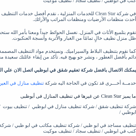
كنب في ابوظبي / تنظيف سجاد / تنظيف موكيت
في شركة Clean Star للخدمات المنزلية ، نقدم أفضل خدمات ا
أحدث منظفات الأرضيات ومنظفات المراتب والأرائك.
نقوم بتلميع الأثاث في المنزل. نغسل الحوائط جيداً ومعنا بأمر الله
ظل منزل نظيف خالٍ تمامًا من الغبار والأتربة وأنسجة العنكبوت.
كما نقوم بتنظيف البلاط والسيراميك. ونستخدم مواد التنظيف المصممة خ
دائم بأفضل العطور ، ونشر جو بهيج فيه. تأكد من إبقاء عائلتك سعيدة معن
يمكنك الاتصال بافضل شركة تعقيم شقق في ابوظبي اتصل الان علي الر
خدمــة أخـــرى قد تكون في الحاجة اليه شركة
تنظيف منازل في العين – 104746
ما يميز Clean Star عن غيرها في تنظيف المنازل فى أبوظبى
شركة تنظيف شقق / شركة تنظيف منازل في ابوظبي / تنظيف بيوت /
ابوظبي /
تنظيف مساجد في ابو ظبي / شركة تنظيف مكاتب في ابو ظبي / شركة
كنب في ابوظبي / تنظيف سجاد / تنظيف موكيت