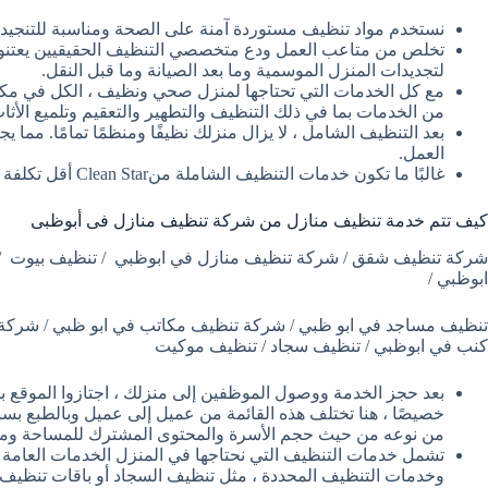
نستخدم مواد تنظيف مستوردة آمنة على الصحة ومناسبة للتنجيد و
تخلص من متاعب العمل ودع متخصصي التنظيف الحقيقيين يعتنون
لتجديدات المنزل الموسمية وما بعد الصيانة وما قبل النقل.
مع كل الخدمات التي تحتاجها لمنزل صحي ونظيف ، الكل في مك
من الخدمات بما في ذلك التنظيف والتطهير والتعقيم وتلميع الأ
بعد التنظيف الشامل ، لا يزال منزلك نظيفًا ومنظمًا تمامًا. مما
العمل.
غالبًا ما تكون خدمات التنظيف الشاملة منClean Star أقل تكلفة من بعض الخدمات ، ومخفضة لتناسب ميزانيتك.
كيف تتم خدمة تنظيف منازل من شركة تنظيف منازل فى أبوظبى
شركة تنظيف شقق / شركة تنظيف منازل في ابوظبي / تنظيف بيوت /
ابوظبي /
تنظيف مساجد في ابو ظبي / شركة تنظيف مكاتب في ابو ظبي / شركة
كنب في ابوظبي / تنظيف سجاد / تنظيف موكيت
بعد حجز الخدمة ووصول الموظفين إلى منزلك ، اجتازوا الموقع ب
خصيصًا ، هنا تختلف هذه القائمة من عميل إلى عميل وبالطبع بسب
من نوعه من حيث حجم الأسرة والمحتوى المشترك للمساحة ومجا
تشمل خدمات التنظيف التي نحتاجها في المنزل الخدمات العامة 
وخدمات التنظيف المحددة ، مثل تنظيف السجاد أو باقات تنظيف