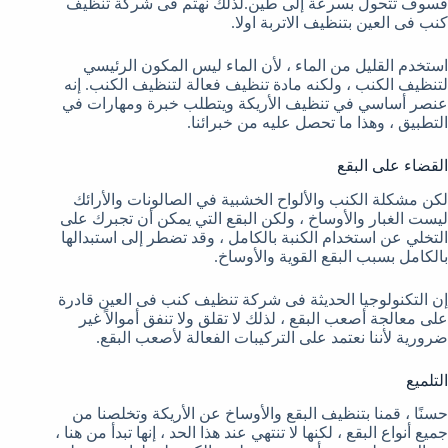
فسوف تتحول بسرعة إلى طين.لذلك نهتم فى شركة تنظيف
كنب فى العين بتنظيف الاتربة اولا.
استخدم القليل من الماء ، لأن الماء ليس المكون الرئيسي
لتنظيف الكنب ، ولكنه مادة تنظيف فعالة لتنظيف الكنب. إنه
عنصر أساسي في تنظيف الأريكة ويتطلب خبرة ومهارات في
التطبيق ، وهذا ما تحصل عليه من خبرائنا.
القضاء على البقع
لكن مشكلة الكنب والألواح الخشبية في الصالونات والأرائك
ليست الغبار والأوساخ ، ولكن البقع التي يمكن أن تجبرك على
التخلي عن استخدام الكنبة بالكامل ، وقد تضطر إلى استبدالها
بالكامل بسبب البقع القوية والأوساخ.
إن التكنولوجيا الحديثة فى شركة تنظيف كنب فى العين قادرة
على معالجة أصعب البقع ، لذلك لا تقلق ولا تنفق أموالاً غير
ضرورية لأننا نعتمد على التركيبات الفعالة لأصعب البقع.
التلميع
حسنًا ، قمنا بتنظيف البقع والأوساخ عن الأريكة وتخلصنا من
جميع أنواع البقع ، لكنها لا تنتهي عند هذا الحد ، إنها تبدأ من هنا ،