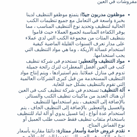
مفروشات في العين
موظفون مدربون جيدًا:
يتمتع موظفو التنظيف لدينا
بخبرة واسعة في التعامل مع جميع تنظيمات الكنب
الحالية لتنظيف وتحديد نوع التنظيف المناسب ، مما
يوفر الكفاءة المناسبة لجميع العملاء حيث قاموا
بتنظيف المئات من مجموعة الكنب التي لدي عملاء
على مدار تعرف السنوات القليلة الماضية كيفية
استخدام غسالة الأريكة ، وما هي مواد التنظيف التي
يجب استخدامها.
مواد التنظيف والتعطير:
نستخدم فى شركة تنظيف
كنب فى العين أفضل المعطرات لترك رائحة جميلة
تدوم في منازل عملائنا. يتم استيرادها ، ويتم إنتاج مواد
التنظيف المستخدمة من قبل كبرى الشركات العالمية
التي تقوم بالتنظيف بشكل جيد للغاية.
آلة التنظيف:
تستخدم في شركة تنظيف كنب فى العين
أن هناك العديد من ماكينات تنظيف الكنب والستائر.
بالإضافة إلى التجفيف ، يتم استخدامها للتنظيف
والغسيل والتعطير. بالإضافة إلى التنظيف الجاف ، يتم
استخدام عدة أنواع ، إما غسيل يدوي أو آلة لباد للتنظيف
باستخدام مثقاب تنظيف فقط حسب طلب العميل أو
نوع القماش المتاح.
نقدم عروض خاصة وأسعار ممتازة:
دائمًا مقارنة بأسعار
تنظيف الكنب في العين التي تقدمها الشركات الأخرى.