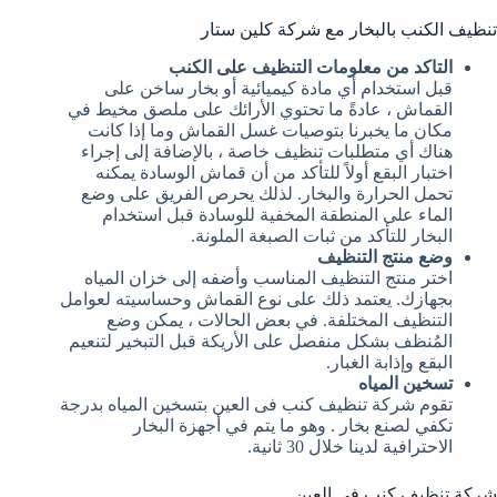
تنظيف الكنب بالبخار مع شركة كلين ستار
التاكد من معلومات التنظيف على الكنب
قبل استخدام أي مادة كيميائية أو بخار ساخن على
القماش ، عادةً ما تحتوي الأرائك على ملصق مخيط في
مكان ما يخبرنا بتوصيات غسل القماش وما إذا كانت
هناك أي متطلبات تنظيف خاصة ، بالإضافة إلى إجراء
اختبار البقع أولاً للتأكد من أن قماش الوسادة يمكنه
تحمل الحرارة والبخار. لذلك يحرص الفريق على وضع
الماء على المنطقة المخفية للوسادة قبل استخدام
البخار للتأكد من ثبات الصبغة الملونة.
وضع منتج التنظيف
اختر منتج التنظيف المناسب وأضفه إلى خزان المياه
بجهازك. يعتمد ذلك على نوع القماش وحساسيته لعوامل
التنظيف المختلفة. في بعض الحالات ، يمكن وضع
المُنظف بشكل منفصل على الأريكة قبل التبخير لتنعيم
البقع وإذابة الغبار.
تسخين المياه
تقوم شركة تنظيف كنب فى العين بتسخين المياه بدرجة
تكفي لصنع بخار . وهو ما يتم في أجهزة البخار
الاحترافية لدينا خلال 30 ثانية.
شركة تنظيف كنب فى العين