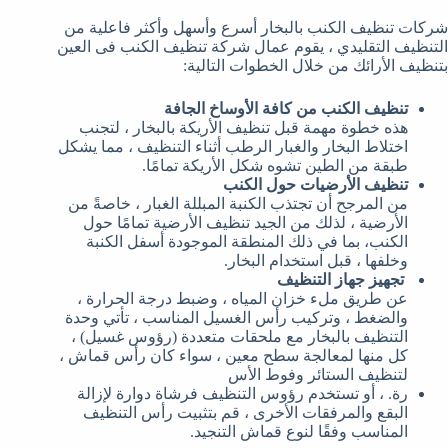
شركات تنظيف الكنب بالبخار أسرع وأسهل وأكثر فاعلية من
التنظيف التقليدي ، يقوم عمال شركة تنظيف الكنب فى العين
بتنظيف الأرائك من خلال الخطوات التالية:
تنظيف الكنب من كافة الأوساخ الجافة
هذه خطوة مهمة قبل تنظيف الأريكة بالبخار ، لتجنب
اختلاط البخار والغبار الرطب أثناء التنظيف ، مما يشكل
طبقة من الطين تشوه شكل الأريكة تمامًا.
تنظيف الأرضيات حول الكنب
من المرجح أن تجتذب الكنبة المبللة الغبار ، خاصةً من
الأرضية ، لذلك من الجيد تنظيف الأرضية تمامًا حول
الكنب، بما في ذلك المنطقة الموجودة أسفل الكنبة
وخلفها ، قبل استخدام البخار.
تجهيز جهاز التنظيف
عن طريق ملء خزان المياه ، وضبط درجة الحرارة ،
والضغط ، وتركيب رأس الغسيل المناسب ، تأتي وحدة
التنظيف بالبخار مع ملحقات متعددة (رؤوس غسيل) ،
كل منها لمعالجة سطح معين ، سواء كان رأس قماش ،
لتنظيف الستائر وفوط الأس
رة. ، أو تستخدم رؤوس التنظيف فرشاة دوارة لإزالة
البقع والمرفقات الأخرى ، قم بتثبيت رأس التنظيف
المناسب وفقًا لنوع قماش التنجيد.