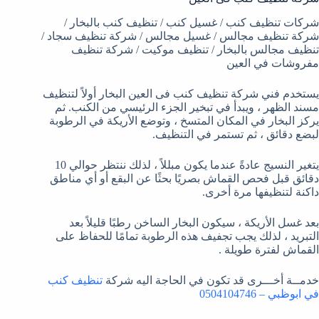
شركات تنظيف كنب / غسيل كنب / تنظيف كنب بالبخار /
شركة تنظيف مجالس / غسيل مجالس / شركة تنظيف سجاد /
تنظيف مجالس بالبخار / تنظيف موكيت / شركة تنظيف
مفروشات في العين
يستخدم فني شركة تنظيف كنب فى العين البخار أولاً لتنظيف
مسند الظهر ، ويبدأ في تبخير الجزء الرئيسي من الكنب. ثم
يركز البخار في المكان المتسخ ، وتوضع الأريكة في الرطوبة
لبضع دقائق ، ثم تستمر في التنظيف.
يتغير النسيج عادةً عندما يكون مبللاً ، لذلك ننتظر حوالي 10
دقائق قبل فحص القماش بصريًا بحثًا عن البقع أو أي مناطق
داكنة لتنظيفها مرة أخرى.
بعد غسل الأريكة ، سيكون البخار الساخن رطبًا قليلاً بعد
التبريد ، لذلك يجب تجفيف هذه الرطوبة تمامًا للحفاظ على
القماش لفترة طويلة .
خدمــة أخـــرى قد تكون في الحاجة اليه شركة
تنظيف كنب
في ابوظبي – 0504104746