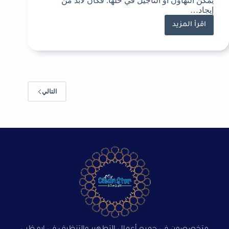
يمكن التهاون أو التأجيل في حلها. فكان لابد من
إيجاد…
اقرأ المزيد
التالي